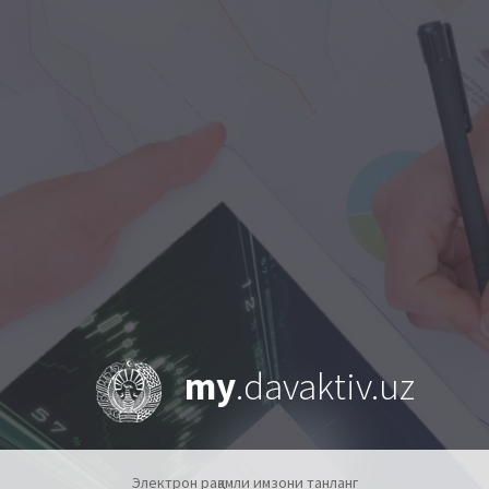
my
.davaktiv.uz
Электрон рақамли имзони танланг